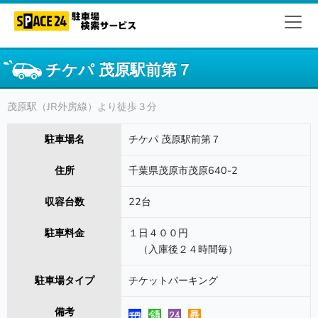
チケパ 茂原駅前第７
茂原駅（JR外房線）より徒歩３分
駐車場名
チケパ 茂原駅前第７
住所
千葉県茂原市茂原640-2
収容台数
22台
駐車料金
１日４００円
（入庫後２４時間毎）
駐車場タイプ
チケットパーキング
備考