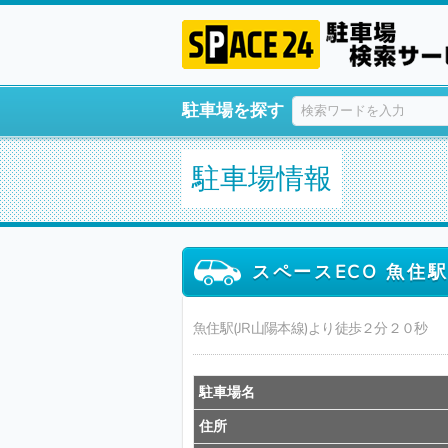
駐車場を探す
駐車場情報
スペースECO 魚住
魚住駅(JR山陽本線)より徒歩２分２０秒
駐車場名
住所