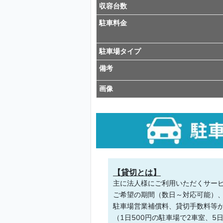
収容台数
駐車料金
駐車場タイプ
備考
画像
【貸切とは】
主に法人様にご利用いただくサー
ご希望の期間（数日～対応可能）
駐車場営業補償料、貸切手数料等
（1日500円の駐車場で2車室、5