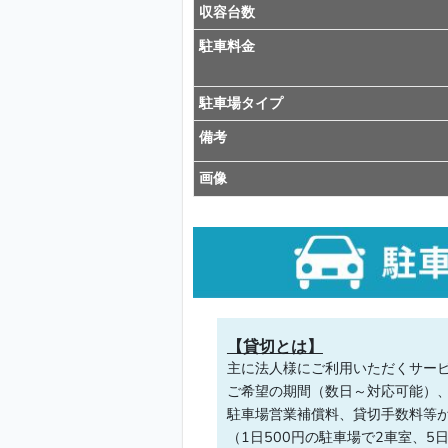
収容台数
駐車料金
駐車場タイプ
備考
画像
【貸切とは】
主に法人様にご利用いただくサー
ご希望の期間（数日～対応可能）
駐車場営業補償料、貸切手数料等
（1日500円の駐車場で2車室、5