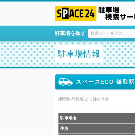
駐車場を探す
駐車場情報
スペースECO 鎌取
鎌取駅(外房線)より徒歩２分
駐車場名
住所