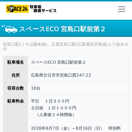
スペースECO 宮島口駅前第２
宮島口駅(ＪＲ山陽本線)、広電宮島口駅(広島電鉄宮島線)より徒歩８
分
駐車場名
スペースECO 宮島口駅前第２
住所
広島県廿日市市宮島口西247‐22
収容台数
16台
駐車料金
平日 １日３００円
土日祝 １日１０００円
（入庫後２４時間毎）
2026年8月7日（金）～8月16日（日） 特別料