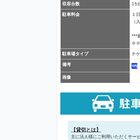
収容台数
15
駐車料金
１
（
**
※※
駐車場タイプ
チ
備考
画像
【貸切とは】
主に法人様にご利用いただくサー