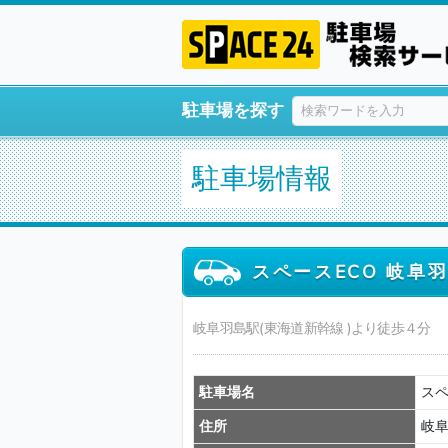
駐車場を探す
駐車場情報
スペースECO 岐阜
岐阜羽島駅(東海道新幹線 )より徒歩４分
駐車場名
スペ
住所
岐阜