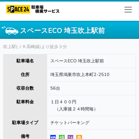
スペースECO 埼玉吹上駅前
吹上駅(ＪＲ高崎線)より徒歩３分
駐車場名
スペースECO 埼玉吹上駅前
住所
埼玉県鴻巣市吹上本町2-2510
収容台数
56台
駐車料金
１日４００円
（入庫後２４時間毎）
駐車場タイプ
チケットパーキング
備考